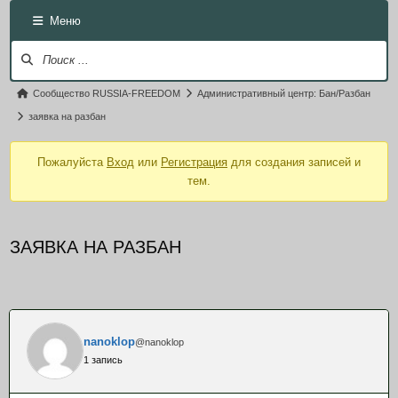
Меню
Навигация Форума
Форум breadcrumbs - Вы здесь:
Сообщество RUSSIA-FREEDOM
Административный центр: Бан/Разбан
заявка на разбан
Пожалуйста
Вход
или
Регистрация
для создания записей и
тем.
ЗАЯВКА НА РАЗБАН
nanoklop
@nanoklop
1 запись