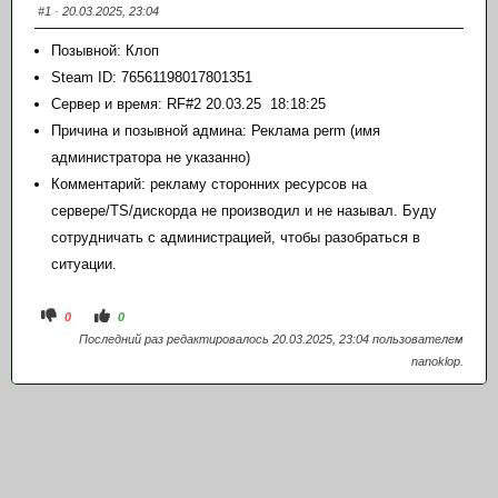
#1
· 20.03.2025, 23:04
Позывной: Клоп
Steam ID: 76561198017801351
Сервер и время: RF#2 20.03.25 18:18:25
Причина и позывной админа: Реклама perm (имя
администратора не указанно)
Комментарий: рекламу сторонних ресурсов на
сервере/TS/дискорда не производил и не называл. Буду
сотрудничать с администрацией, чтобы разобраться в
ситуации.
Голосуйте - палец вниз.
Голосуйте - палец вверх.
0
0
Последний раз редактировалось 20.03.2025, 23:04 пользователем
nanoklop
.